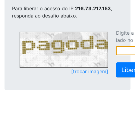
Para liberar o acesso
do IP
216.73.217.153
,
responda ao desafio abaixo.
Digite 
lado no
[trocar imagem]